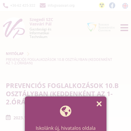
+36-62 425-322
info@vasvari.org
Szegedi SZC
Vasvári Pál
Gazdasági és
Informatikai
Technikum
NYITÓLAP
PREVENCIÓS FOGLALKOZÁSOK 10.B OSZTÁLYBAN (KEDDENKÉNT
AZ 1-2.ÓRÁBAN)
PREVENCIÓS FOGLALKOZÁSOK 10.B
OSZTÁLYBAN (KEDDENKÉNT AZ 1-
2.ÓRÁBAN)
2023.11.28. - 2023.12.19.
Iskolánk új, hivatalos oldala