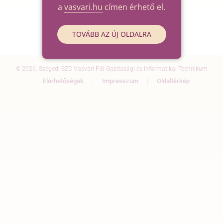
a
vasvari.hu
címen érhető el.
TOVÁBB AZ ÚJ OLDALRA
© 2026. Szegedi SZC Vasvári Pál Gazdasági és Informatikai Technikum
Elérhetőségek
Impresszum
Oldaltérkép