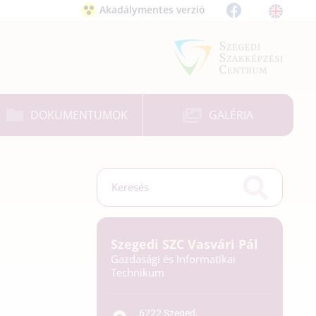
Akadálymentes verzió
DOKUMENTUMOK
GALÉRIA
Szegedi SZC Vasvári Pál
Gazdasági és Informatikai
Technikum
6722 Szeged,