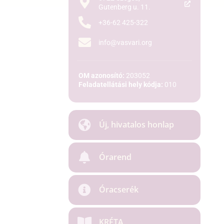
Gutenberg u. 11.
+36-62 425-322
info@vasvari.org
OM azonosító:
203052
Feladatellátási hely kódja:
010
Új, hivatalos honlap
Órarend
Óracserék
KRÉTA