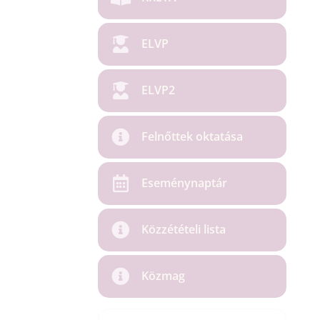
ELVP
ELVP2
Felnőttek oktatása
Eseménynaptár
Közzétételi lista
Közmag