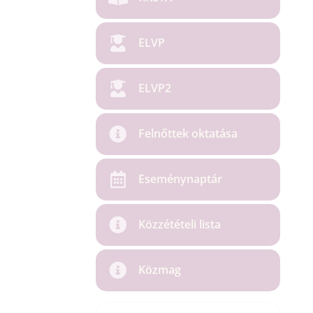
ELVP
ELVP2
Felnőttek oktatása
Eseménynaptár
Közzétételi lista
Közmag