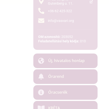
Gutenberg u. 11.
+36-62 425-322
info@vasvari.org
OM azonosító:
203052
Feladatellátási hely kódja:
010
Új, hivatalos honlap
Órarend
Óracserék
KRÉTA