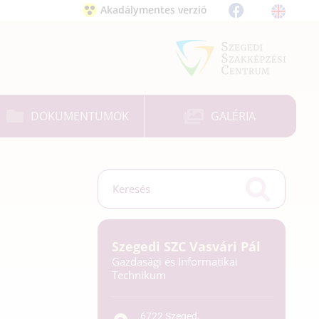
Akadálymentes verzió
DOKUMENTUMOK
GALÉRIA
Szegedi SZC Vasvári Pál
Gazdasági és Informatikai
Technikum
6722 Szeged,