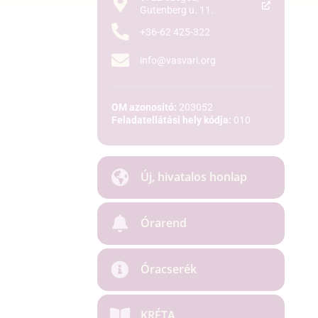
Gutenberg u. 11.
+36-62 425-322
info@vasvari.org
OM azonosító:
203052
Feladatellátási hely kódja:
010
Új, hivatalos honlap
Órarend
Óracserék
KRÉTA