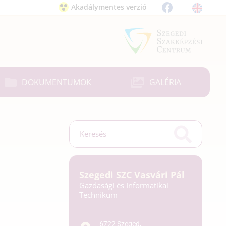
Akadálymentes verzió
DOKUMENTUMOK
GALÉRIA
Szegedi SZC Vasvári Pál
Gazdasági és Informatikai
Technikum
6722 Szeged,