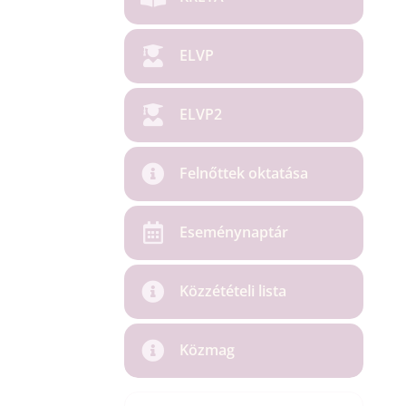
ELVP
ELVP2
Felnőttek oktatása
Eseménynaptár
Közzétételi lista
Közmag