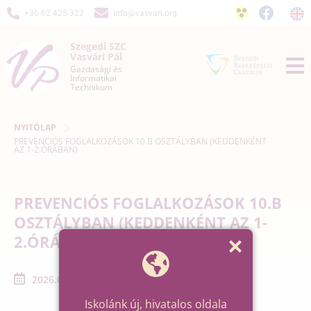
+36-62 425-322
info@vasvari.org
Szegedi SZC
Vasvári Pál
Gazdasági és
Informatikai
Technikum
NYITÓLAP
PREVENCIÓS FOGLALKOZÁSOK 10.B OSZTÁLYBAN (KEDDENKÉNT
AZ 1-2.ÓRÁBAN)
PREVENCIÓS FOGLALKOZÁSOK 10.B
OSZTÁLYBAN (KEDDENKÉNT AZ 1-
2.ÓRÁBAN)
2026.02.24. - 2026.03.17.
Iskolánk új, hivatalos oldala