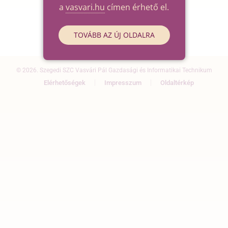
a
vasvari.hu
címen érhető el.
TOVÁBB AZ ÚJ OLDALRA
© 2026. Szegedi SZC Vasvári Pál Gazdasági és Informatikai Technikum
Elérhetőségek
Impresszum
Oldaltérkép