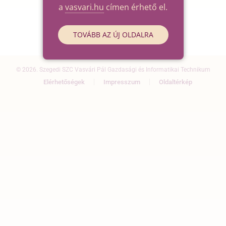
a
vasvari.hu
címen érhető el.
TOVÁBB AZ ÚJ OLDALRA
© 2026. Szegedi SZC Vasvári Pál Gazdasági és Informatikai Technikum
Elérhetőségek
Impresszum
Oldaltérkép