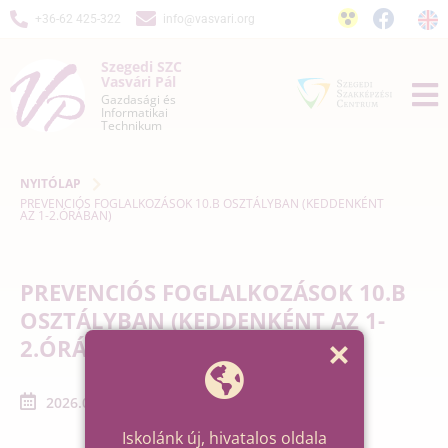
+36-62 425-322
info@vasvari.org
Szegedi SZC
Vasvári Pál
Gazdasági és
Informatikai
Technikum
NYITÓLAP
PREVENCIÓS FOGLALKOZÁSOK 10.B OSZTÁLYBAN (KEDDENKÉNT
AZ 1-2.ÓRÁBAN)
PREVENCIÓS FOGLALKOZÁSOK 10.B
OSZTÁLYBAN (KEDDENKÉNT AZ 1-
2.ÓRÁBAN)
2026.01.20. - 2026.02.10.
Iskolánk új, hivatalos oldala