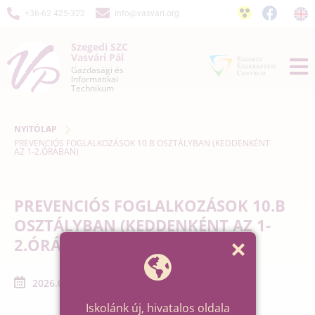
+36-62 425-322
info@vasvari.org
Szegedi SZC
Vasvári Pál
Gazdasági és
Informatikai
Technikum
NYITÓLAP
PREVENCIÓS FOGLALKOZÁSOK 10.B OSZTÁLYBAN (KEDDENKÉNT
AZ 1-2.ÓRÁBAN)
PREVENCIÓS FOGLALKOZÁSOK 10.B
OSZTÁLYBAN (KEDDENKÉNT AZ 1-
2.ÓRÁBAN)
2026.01.06. - 2026.01.27.
Iskolánk új, hivatalos oldala