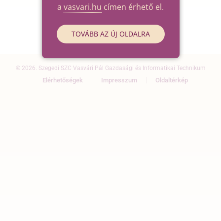
a
vasvari.hu
címen érhető el.
TOVÁBB AZ ÚJ OLDALRA
© 2026. Szegedi SZC Vasvári Pál Gazdasági és Informatikai Technikum
Elérhetőségek
Impresszum
Oldaltérkép