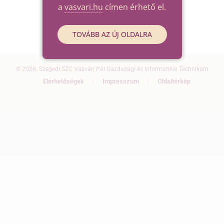
a
vasvari.hu
címen érhető el.
TOVÁBB AZ ÚJ OLDALRA
© 2026. Szegedi SZC Vasvári Pál Gazdasági és Informatikai Technikum
Elérhetőségek
Impresszum
Oldaltérkép