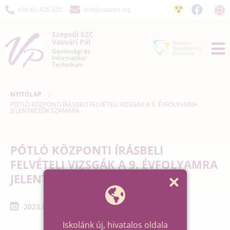
+36-62 425-322
info@vasvari.org
Szegedi SZC
Vasvári Pál
Gazdasági és
Informatikai
Technikum
NYITÓLAP
PÓTLÓ KÖZPONTI ÍRÁSBELI FELVÉTELI VIZSGÁK A 9. ÉVFOLYAMRA
JELENTKEZŐK SZÁMÁRA
PÓTLÓ KÖZPONTI ÍRÁSBELI
FELVÉTELI VIZSGÁK A 9. ÉVFOLYAMRA
JELENTKEZŐK SZÁMÁRA
2023.01.31. - 2023.01.31.
Iskolánk új, hivatalos oldala