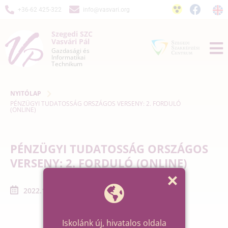
+36-62 425-322
info@vasvari.org
Szegedi SZC
Vasvári Pál
Gazdasági és
Informatikai
Technikum
NYITÓLAP
PÉNZÜGYI TUDATOSSÁG ORSZÁGOS VERSENY: 2. FORDULÓ
(ONLINE)
PÉNZÜGYI TUDATOSSÁG ORSZÁGOS
VERSENY: 2. FORDULÓ (ONLINE)
2022.11.08. - 2022.11.22.
Iskolánk új, hivatalos oldala