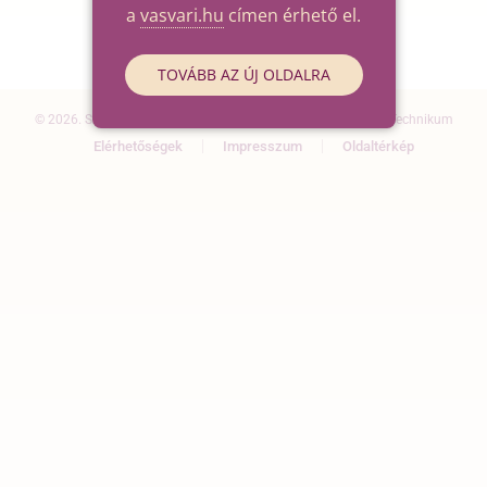
a
vasvari.hu
címen érhető el.
TOVÁBB AZ ÚJ OLDALRA
© 2026. Szegedi SZC Vasvári Pál Gazdasági és Informatikai Technikum
Elérhetőségek
Impresszum
Oldaltérkép