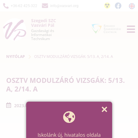
+36-62 425-322
info@vasvari.org
Szegedi SZC
Vasvári Pál
Gazdasági és
Informatikai
Technikum
NYITÓLAP
OSZTV MODULZÁRÓ VIZSGÁK: 5/13. A, 2/14. A
OSZTV MODULZÁRÓ VIZSGÁK: 5/13.
A, 2/14. A
2023.01.01. - 2023.01.31.
Iskolánk új, hivatalos oldala