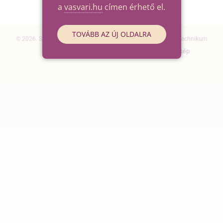
a
vasvari.hu
címen érhető el.
TOVÁBB AZ ÚJ OLDALRA
© 2026. Szegedi SZC Vasvári Pál Gazdasági és Informatikai Technikum
Elérhetőségek
Impresszum
Oldaltérkép