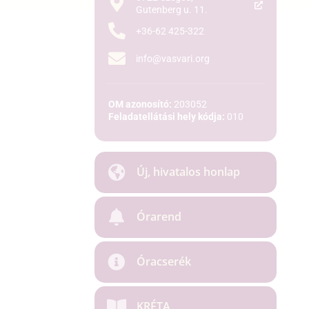
Gutenberg u. 11.
+36-62 425-322
info@vasvari.org
OM azonosító:
203052
Feladatellátási hely kódja:
010
Új, hivatalos honlap
Órarend
Óracserék
KRÉTA