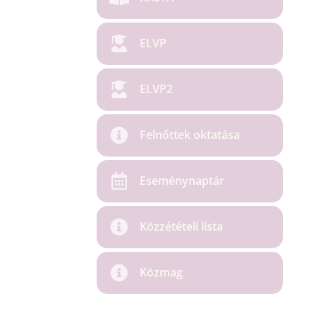
ELVP
ELVP2
Felnőttek oktatása
Eseménynaptár
Közzétételi lista
Közmag