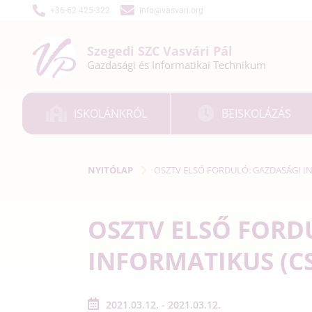
+36-62 425-322
info@vasvari.org
Szegedi SZC
Vasvári Pál
Gazdasági és
Informatikai
Technikum
ISKOLÁNKRÓL
BEISKOLÁZÁS
NYITÓLAP
OSZTV ELSŐ FORDULÓ: GAZDASÁGI IN
OSZTV ELSŐ FORD
INFORMATIKUS (CS
2021.03.12. - 2021.03.12.