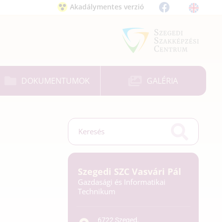
Akadálymentes verzió
DOKUMENTUMOK
GALÉRIA
Szegedi SZC Vasvári Pál
Gazdasági és Informatikai
Technikum
6722 Szeged,