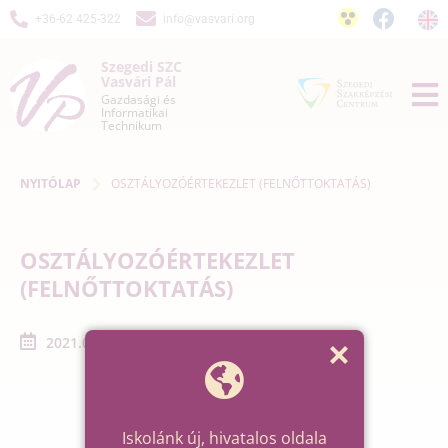
+36-62 425-322
info@vasvari.org
Szegedi SZC
Vasvári Pál
Gazdasági és
Informatikai
Technikum
NYITÓLAP
OSZTÁLYOZÓÉRTEKEZLET (FELNŐTTOKTATÁS)
OSZTÁLYOZÓÉRTEKEZLET
(FELNŐTTOKTATÁS)
2021.06.14. - 2021.06.14.
Iskolánk új, hivatalos oldala