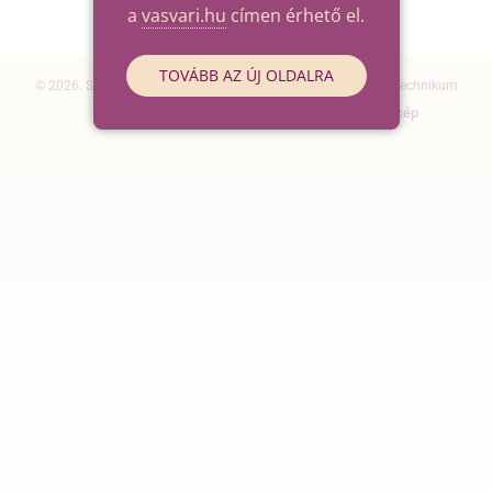
a
vasvari.hu
címen érhető el.
TOVÁBB AZ ÚJ OLDALRA
© 2026. Szegedi SZC Vasvári Pál Gazdasági és Informatikai Technikum
Elérhetőségek
Impresszum
Oldaltérkép