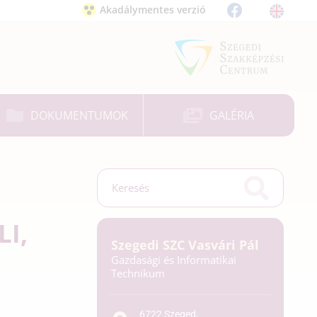
Akadálymentes verzió
DOKUMENTUMOK
GALÉRIA
LI,
Szegedi SZC Vasvári Pál
Gazdasági és Informatikai
Technikum
6722 Szeged,