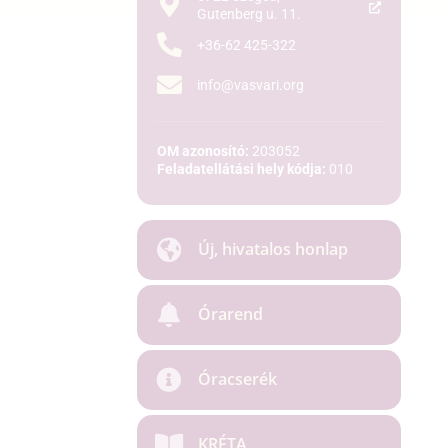
Gutenberg u. 11.
+36-62 425-322
info@vasvari.org
OM azonosító:
203052
Feladatellátási hely kódja:
010
Új, hivatalos honlap
Órarend
Óracserék
KRÉTA