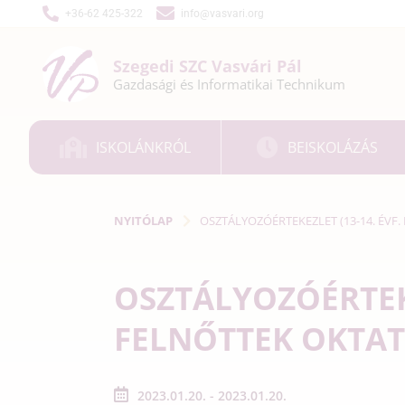
+36-62 425-322
info@vasvari.org
Szegedi SZC
Vasvári Pál
Gazdasági és
Informatikai
Technikum
ISKOLÁNKRÓL
BEISKOLÁZÁS
NYITÓLAP
OSZTÁLYOZÓÉRTEKEZLET (13-14. ÉVF.
OSZTÁLYOZÓÉRTEKE
FELNŐTTEK OKTAT
2023.01.20. - 2023.01.20.