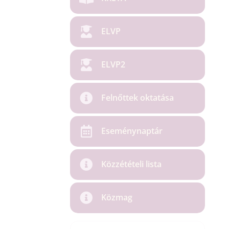
ELVP
ELVP2
Felnőttek oktatása
Eseménynaptár
Közzétételi lista
Közmag