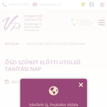
+36-62 425-322
info@vasvari.org
Szegedi SZC
Vasvári Pál
Gazdasági és
Informatikai
Technikum
NYITÓLAP
ŐSZI SZÜNET ELŐTTI UTOLSÓ TANÍTÁSI NAP
ŐSZI SZÜNET ELŐTTI UTOLSÓ
TANÍTÁSI NAP
2021.10.22. - 2021.10.22.
Iskolánk új, hivatalos oldala