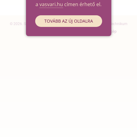
a
vasvari.hu
címen érhető el.
TOVÁBB AZ ÚJ OLDALRA
© 2026. Szegedi SZC Vasvári Pál Gazdasági és Informatikai Technikum
Elérhetőségek
Impresszum
Oldaltérkép