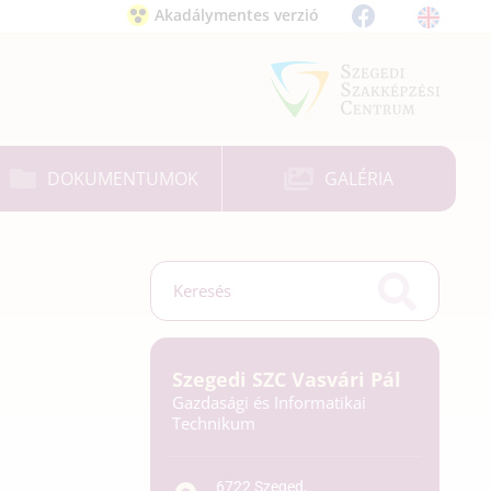
Akadálymentes verzió
DOKUMENTUMOK
GALÉRIA
Szegedi SZC Vasvári Pál
Gazdasági és Informatikai
Technikum
6722 Szeged,