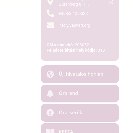
Gutenberg u. 11.
+36-62 425-322
info@vasvari.org
OM azonosító:
203052
Feladatellátási hely kódja:
010
Új, hivatalos honlap
Órarend
Óracserék
KRÉTA