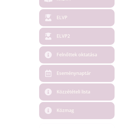
ELVP
ELVP2
Felnőttek oktatása
Eseménynaptár
Közzétételi lista
Közmag