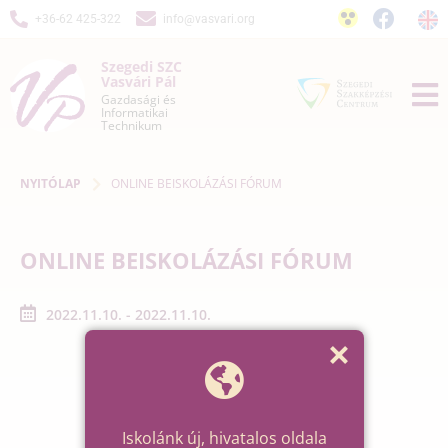
+36-62 425-322
info@vasvari.org
Szegedi SZC
Vasvári Pál
Gazdasági és
Informatikai
Technikum
NYITÓLAP
ONLINE BEISKOLÁZÁSI FÓRUM
ONLINE BEISKOLÁZÁSI FÓRUM
2022.11.10. - 2022.11.10.
Iskolánk új, hivatalos oldala