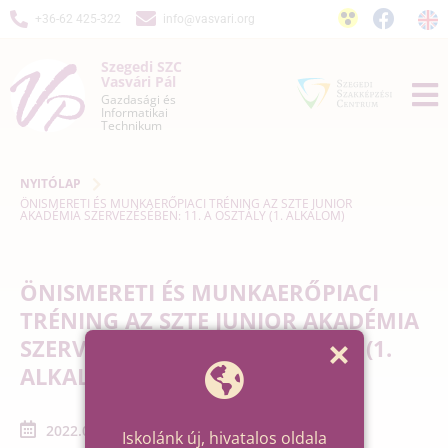
+36-62 425-322
info@vasvari.org
Szegedi SZC
Vasvári Pál
Gazdasági és
Informatikai
Technikum
NYITÓLAP
ÖNISMERETI ÉS MUNKAERŐPIACI TRÉNING AZ SZTE JUNIOR
AKADÉMIA SZERVEZÉSÉBEN: 11. A OSZTÁLY (1. ALKALOM)
ÖNISMERETI ÉS MUNKAERŐPIACI
TRÉNING AZ SZTE JUNIOR AKADÉMIA
SZERVEZÉSÉBEN: 11. A OSZTÁLY (1.
ALKALOM)
2022.03.26. - 2022.03.26.
Iskolánk új, hivatalos oldala