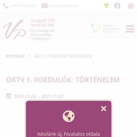
+36-62 425-322
info@vasvari.org
Szegedi SZC
Vasvári Pál
Gazdasági és
Informatikai
Technikum
NYITÓLAP
OKTV 1. FORDULÓK: TÖRTÉNELEM
OKTV 1. FORDULÓK: TÖRTÉNELEM
2021.11.02. - 2021.11.02.
Iskolánk új, hivatalos oldala