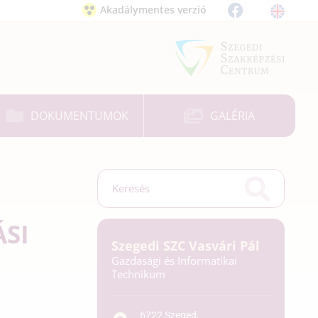
Akadálymentes verzió
DOKUMENTUMOK
GALÉRIA
SI
Szegedi SZC Vasvári Pál
Gazdasági és Informatikai
Technikum
6722 Szeged,