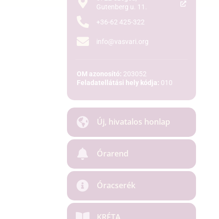
Gutenberg u. 11.
+36-62 425-322
info@vasvari.org
OM azonosító:
203052
Feladatellátási hely kódja:
010
Új, hivatalos honlap
Órarend
Óracserék
KRÉTA