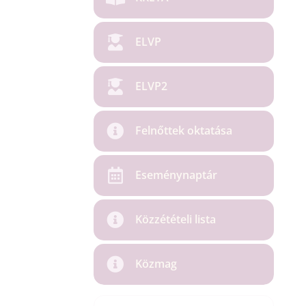
ELVP
ELVP2
Felnőttek oktatása
Eseménynaptár
Közzétételi lista
Közmag