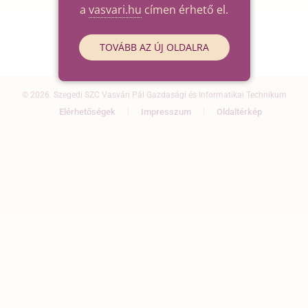
a
vasvari.hu
címen érhető el.
TOVÁBB AZ ÚJ OLDALRA
© 2026. Szegedi SZC Vasvári Pál Gazdasági és Informatikai Technikum
Elérhetőségek
Impresszum
Oldaltérkép