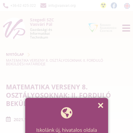
+36-62 425-322
info@vasvari.org
Szegedi SZC
Vasvári Pál
Gazdasági és
Informatikai
Technikum
NYITÓLAP
MATEMATIKA VERSENY 8. OSZTÁLYOSOKNAK: II. FORDULÓ
BEKÜLDÉSI HATÁRIDEJE
MATEMATIKA VERSENY 8.
OSZTÁLYOSOKNAK: II. FORDULÓ
BEKÜLDÉSI HATÁRIDEJE
2021.12.07. - 2021.12.07.
Iskolánk új, hivatalos oldala