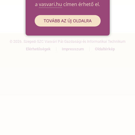
a
vasvari.hu
címen érhető el.
TOVÁBB AZ ÚJ OLDALRA
© 2026. Szegedi SZC Vasvári Pál Gazdasági és Informatikai Technikum
Elérhetőségek
Impresszum
Oldaltérkép