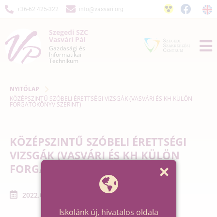
+36-62 425-322
info@vasvari.org
Szegedi SZC
Vasvári Pál
Gazdasági és
Informatikai
Technikum
NYITÓLAP
KÖZÉPSZINTŰ SZÓBELI ÉRETTSÉGI VIZSGÁK (VASVÁRI ÉS KH KÜLÖN
FORGATÓKÖNYV SZERINT)
KÖZÉPSZINTŰ SZÓBELI ÉRETTSÉGI
VIZSGÁK (VASVÁRI ÉS KH KÜLÖN
FORGATÓKÖNYV SZERINT)
2022.06.13. - 2022.06.22.
Iskolánk új, hivatalos oldala