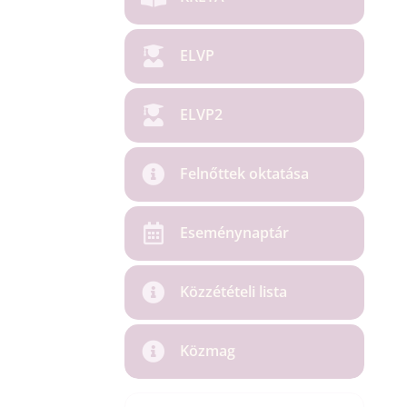
ELVP
ELVP2
Felnőttek oktatása
Eseménynaptár
Közzétételi lista
Közmag