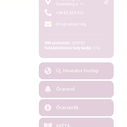
Gutenberg u. 11.
+36-62 425-322
info@vasvari.org
OM azonosító:
203052
Feladatellátási hely kódja:
010
Új, hivatalos honlap
Órarend
Óracserék
KRÉTA