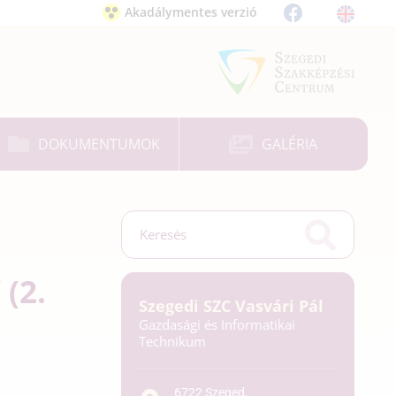
Akadálymentes verzió
DOKUMENTUMOK
GALÉRIA
(2.
Szegedi SZC Vasvári Pál
Gazdasági és Informatikai
Technikum
6722 Szeged,