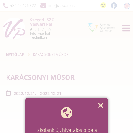
+36-62 425-322
info@vasvari.org
Szegedi SZC
Vasvári Pál
Gazdasági és
Informatikai
Technikum
NYITÓLAP
KARÁCSONYI MŰSOR
KARÁCSONYI MŰSOR
2022.12.21. - 2022.12.21.
Iskolánk új, hivatalos oldala