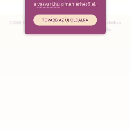
a
vasvari.hu
címen érhető el.
TOVÁBB AZ ÚJ OLDALRA
© 2026. Szegedi SZC Vasvári Pál Gazdasági és Informatikai Technikum
Elérhetőségek
Impresszum
Oldaltérkép