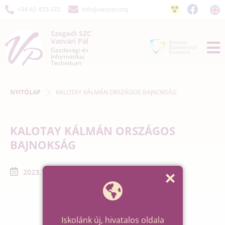
+36-62 425-322
info@vasvari.org
Szegedi SZC
Vasvári Pál
Gazdasági és
Informatikai
Technikum
NYITÓLAP
KALOTAY KÁLMÁN ORSZÁGOS BAJNOKSÁG
KALOTAY KÁLMÁN ORSZÁGOS
BAJNOKSÁG
2023.11.06. - 2023.11.23.
Iskolánk új, hivatalos oldala