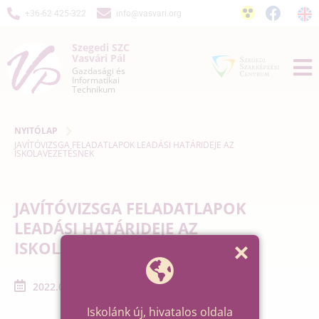
+36-62 425-322
info@vasvari.org
Szegedi SZC
Vasvári Pál
Gazdasági és
Informatikai
Technikum
NYITÓLAP
JAVÍTÓVIZSGA FELADATLAPOK LEADÁSI HATÁRIDEJE AZ
ISKOLAVEZETÉSNEK
JAVÍTÓVIZSGA FELADATLAPOK
LEADÁSI HATÁRIDEJE AZ
ISKOLAVEZETÉSNEK
2022.06.27. - 2022.06.27.
Iskolánk új, hivatalos oldala