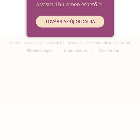
a
vasvari.hu
címen érhető el.
TOVÁBB AZ ÚJ OLDALRA
© 2026. Szegedi SZC Vasvári Pál Gazdasági és Informatikai Technikum
Elérhetőségek
Impresszum
Oldaltérkép