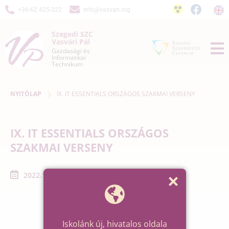
+36-62 425-322
info@vasvari.org
Szegedi SZC
Vasvári Pál
Gazdasági és
Informatikai
Technikum
NYITÓLAP
IX. IT ESSENTIALS ORSZÁGOS SZAKMAI VERSENY
IX. IT ESSENTIALS ORSZÁGOS
SZAKMAI VERSENY
2022.12.01. - 2022.12.31.
Iskolánk új, hivatalos oldala