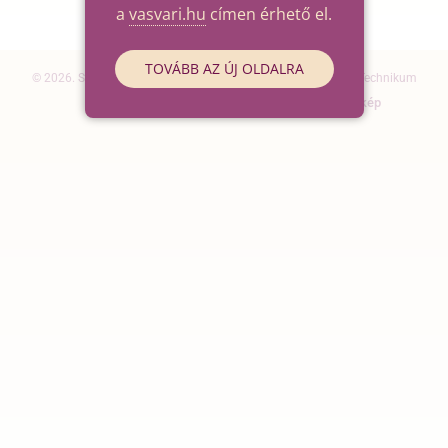
a
vasvari.hu
címen érhető el.
TOVÁBB AZ ÚJ OLDALRA
© 2026. Szegedi SZC Vasvári Pál Gazdasági és Informatikai Technikum
Elérhetőségek
Impresszum
Oldaltérkép