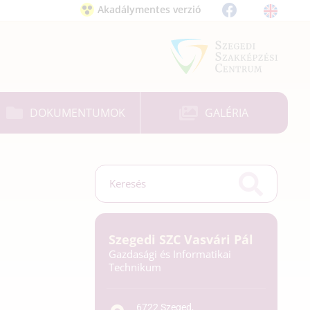
Akadálymentes verzió
DOKUMENTUMOK
GALÉRIA
Szegedi SZC Vasvári Pál
Gazdasági és Informatikai
Technikum
6722 Szeged,