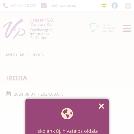
+36-62 425-322
info@vasvari.org
Szegedi SZC
Vasvári Pál
Gazdasági és
Informatikai
Technikum
NYITÓLAP
IRODA
IRODA
2024.08.01. - 2024.08.01.
Iskolánk új, hivatalos oldala