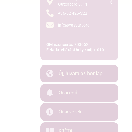
Gutenberg u. 11.
+36-62 425-322
info@vasvari.org
OM azonosító:
203052
Feladatellátási hely kódja:
010
Új, hivatalos honlap
Órarend
Óracserék
KRÉTA