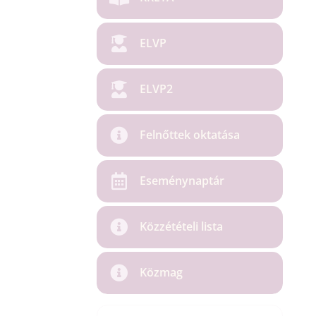
ELVP
ELVP2
Felnőttek oktatása
Eseménynaptár
Közzétételi lista
Közmag