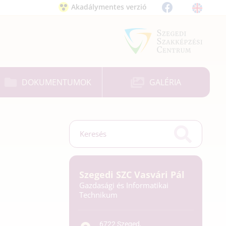
Akadálymentes verzió
DOKUMENTUMOK
GALÉRIA
Szegedi SZC Vasvári Pál
Gazdasági és Informatikai
Technikum
6722 Szeged,