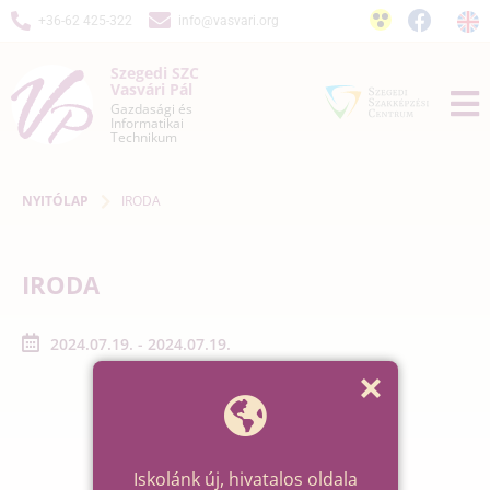
+36-62 425-322
info@vasvari.org
Szegedi SZC
Vasvári Pál
Gazdasági és
Informatikai
Technikum
NYITÓLAP
IRODA
IRODA
2024.07.19. - 2024.07.19.
Iskolánk új, hivatalos oldala