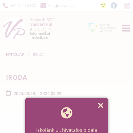
+36-62 425-322
info@vasvari.org
Szegedi SZC
Vasvári Pál
Gazdasági és
Informatikai
Technikum
NYITÓLAP
IRODA
IRODA
2024.03.29. - 2024.03.29.
Iskolánk új, hivatalos oldala