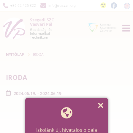
+36-62 425-322
info@vasvari.org
Szegedi SZC
Vasvári Pál
Gazdasági és
Informatikai
Technikum
NYITÓLAP
IRODA
IRODA
2024.06.19. - 2024.06.19.
Iskolánk új, hivatalos oldala