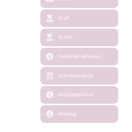
ELVP
ELVP2
Felnőttek oktatása
Eseménynaptár
Közzétételi lista
Közmag