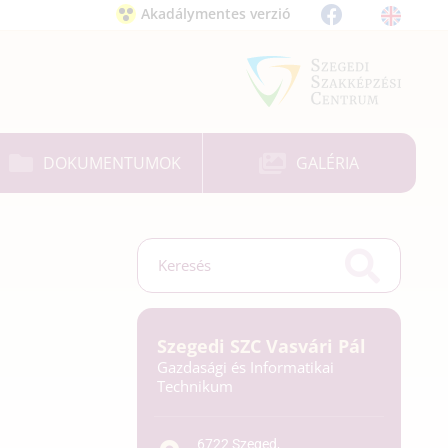
Akadálymentes verzió
DOKUMENTUMOK
GALÉRIA
Szegedi SZC Vasvári Pál
Gazdasági és Informatikai
Technikum
6722 Szeged,