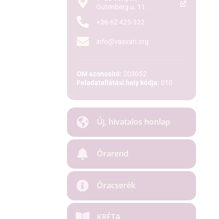
Gutenberg u. 11.
+36-62 425-322
info@vasvari.org
OM azonosító:
203052
Feladatellátási hely kódja:
010
Új, hivatalos honlap
Órarend
Óracserék
KRÉTA