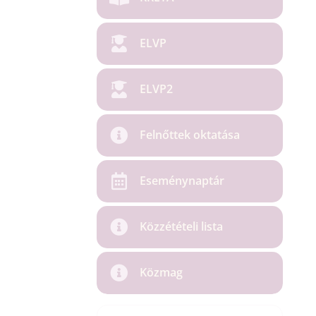
ELVP
ELVP2
Felnőttek oktatása
Eseménynaptár
Közzétételi lista
Közmag