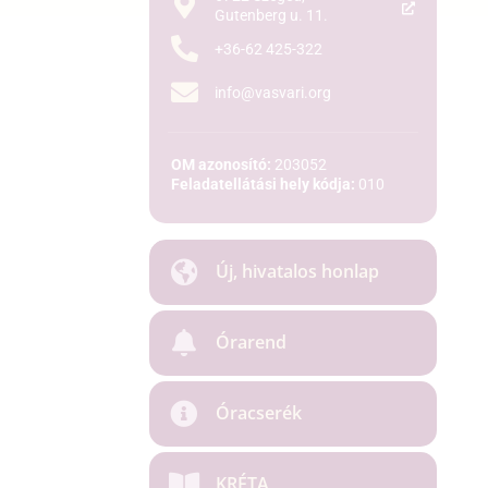
Gutenberg u. 11.
+36-62 425-322
info@vasvari.org
OM azonosító:
203052
Feladatellátási hely kódja:
010
Új, hivatalos honlap
Órarend
Óracserék
KRÉTA