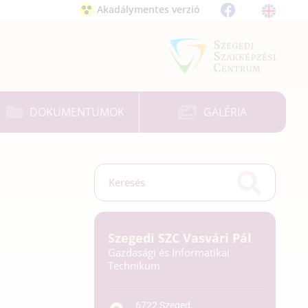
Akadálymentes verzió
DOKUMENTUMOK
GALÉRIA
Szegedi SZC Vasvári Pál
Gazdasági és Informatikai
Technikum
6722 Szeged,