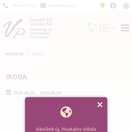
+36-62 425-322
info@vasvari.org
Szegedi SZC
Vasvári Pál
Gazdasági és
Informatikai
Technikum
NYITÓLAP
IRODA
IRODA
2026.06.30. - 2026.06.30.
Iskolánk új, hivatalos oldala