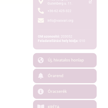
Gutenberg u. 11.
+36-62 425-322
info@vasvari.org
OM azonosító:
203052
Feladatellátási hely kódja:
010
Új, hivatalos honlap
Órarend
Óracserék
KRÉTA