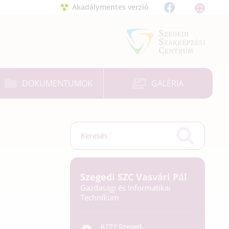
Akadálymentes verzió
DOKUMENTUMOK
GALÉRIA
Szegedi SZC Vasvári Pál
Gazdasági és Informatikai
Technikum
6722 Szeged,