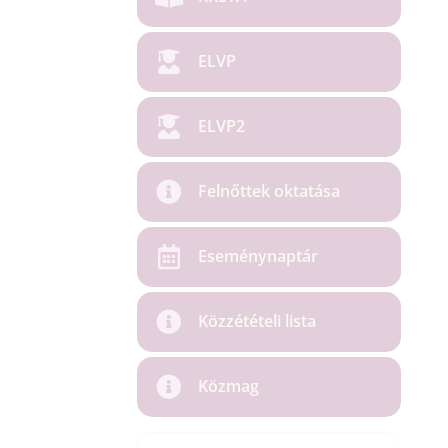
ELVP
ELVP2
Felnőttek oktatása
Eseménynaptár
Közzétételi lista
Közmag