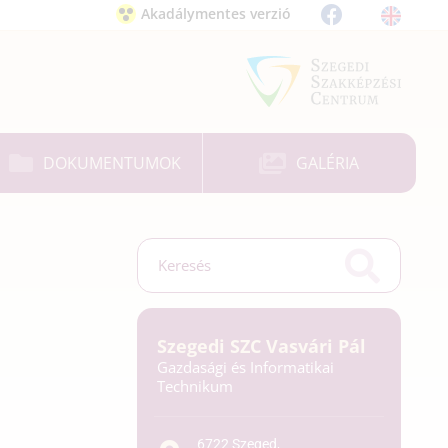
Akadálymentes verzió
DOKUMENTUMOK
GALÉRIA
Szegedi SZC Vasvári Pál
Gazdasági és Informatikai
Technikum
6722 Szeged,