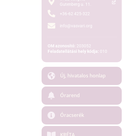
Gutenberg u. 11.
+36-62 425-322
info@vasvari.org
OM azonosító:
203052
Feladatellátási hely kódja:
010
Új, hivatalos honlap
Órarend
Óracserék
KRÉTA