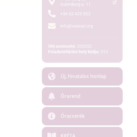
Gutenberg u. 11.
+36-62 425-322
info@vasvari.org
OM azonosító:
203052
Feladatellátási hely kódja:
010
Új, hivatalos honlap
Órarend
Óracserék
KRÉTA