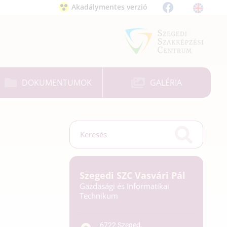
Akadálymentes verzió
DOKUMENTUMOK
GALÉRIA
Szegedi SZC Vasvári Pál
Gazdasági és Informatikai
Technikum
6722 Szeged,