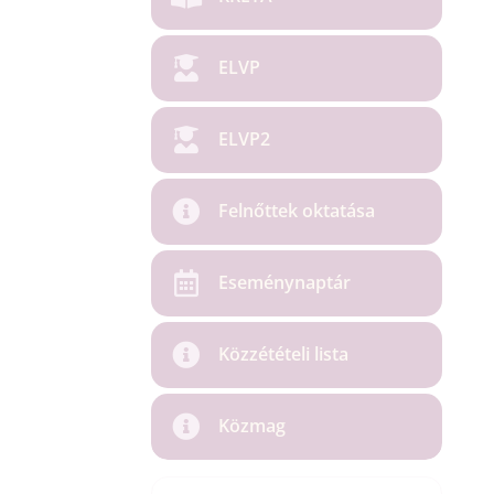
ELVP
ELVP2
Felnőttek oktatása
Eseménynaptár
Közzétételi lista
Közmag