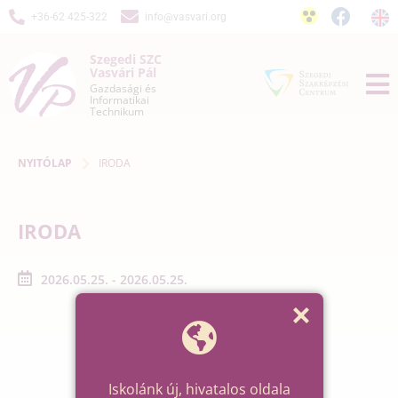
+36-62 425-322
info@vasvari.org
Szegedi SZC
Vasvári Pál
Gazdasági és
Informatikai
Technikum
NYITÓLAP
IRODA
IRODA
2026.05.25. - 2026.05.25.
Iskolánk új, hivatalos oldala