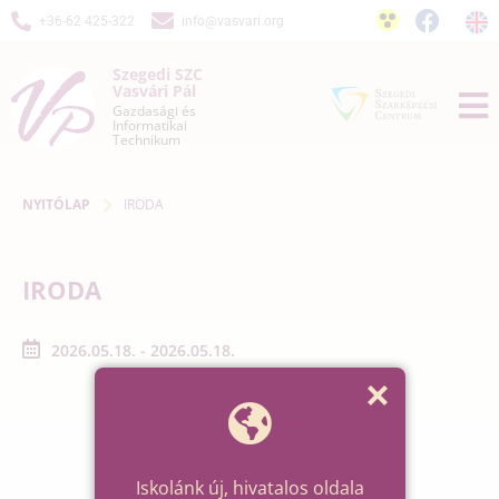
+36-62 425-322
info@vasvari.org
Szegedi SZC
Vasvári Pál
Gazdasági és
Informatikai
Technikum
NYITÓLAP
IRODA
IRODA
2026.05.18. - 2026.05.18.
Iskolánk új, hivatalos oldala