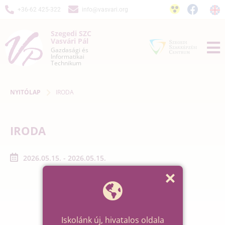
+36-62 425-322
info@vasvari.org
Szegedi SZC
Vasvári Pál
Gazdasági és
Informatikai
Technikum
NYITÓLAP
IRODA
IRODA
2026.05.15. - 2026.05.15.
Iskolánk új, hivatalos oldala