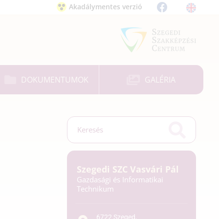
Akadálymentes verzió
DOKUMENTUMOK
GALÉRIA
Szegedi SZC Vasvári Pál
Gazdasági és Informatikai
Technikum
6722 Szeged,