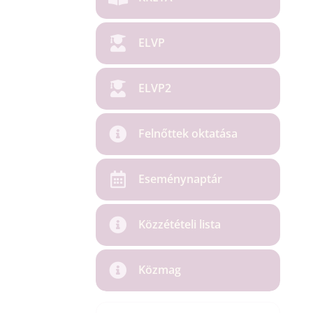
ELVP
ELVP2
Felnőttek oktatása
Eseménynaptár
Közzétételi lista
Közmag