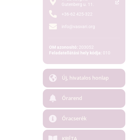
Gutenberg u. 11.
+36-62 425-322
info@vasvari.org
OM azonosító:
203052
Feladatellátási hely kódja:
010
Új, hivatalos honlap
Órarend
Óracserék
KRÉTA