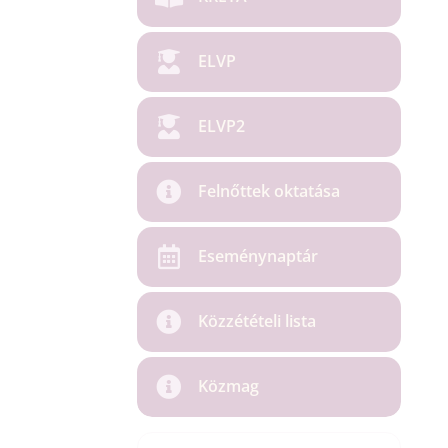
ELVP
ELVP2
Felnőttek oktatása
Eseménynaptár
Közzétételi lista
Közmag