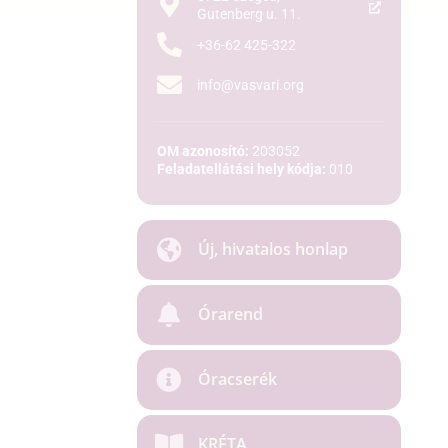
Gutenberg u. 11.
+36-62 425-322
info@vasvari.org
OM azonosító:
203052
Feladatellátási hely kódja:
010
Új, hivatalos honlap
Órarend
Óracserék
KRÉTA