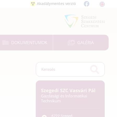
Akadálymentes verzió
DOKUMENTUMOK
GALÉRIA
Szegedi SZC Vasvári Pál
Gazdasági és Informatikai
Technikum
6722 Szeged,