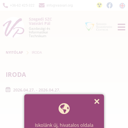
+36-62 425-322
info@vasvari.org
Szegedi SZC
Vasvári Pál
Gazdasági és
Informatikai
Technikum
NYITÓLAP
IRODA
IRODA
2026.04.27. - 2026.04.27.
Iskolánk új, hivatalos oldala