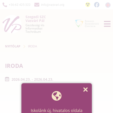
+36-62 425-322
info@vasvari.org
Szegedi SZC
Vasvári Pál
Gazdasági és
Informatikai
Technikum
NYITÓLAP
IRODA
IRODA
2026.04.23. - 2026.04.23.
Iskolánk új, hivatalos oldala