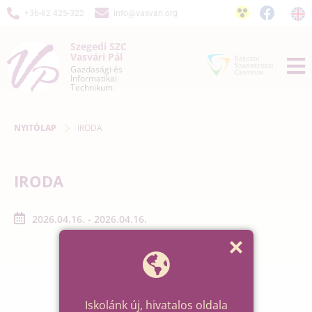
+36-62 425-322
info@vasvari.org
Szegedi SZC
Vasvári Pál
Gazdasági és
Informatikai
Technikum
NYITÓLAP
IRODA
IRODA
2026.04.16. - 2026.04.16.
Iskolánk új, hivatalos oldala