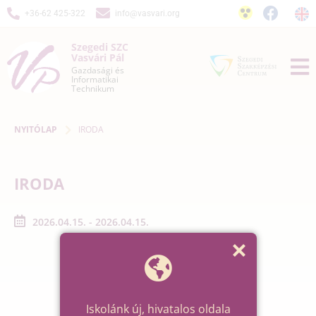
+36-62 425-322
info@vasvari.org
Szegedi SZC
Vasvári Pál
Gazdasági és
Informatikai
Technikum
NYITÓLAP
IRODA
IRODA
2026.04.15. - 2026.04.15.
Iskolánk új, hivatalos oldala