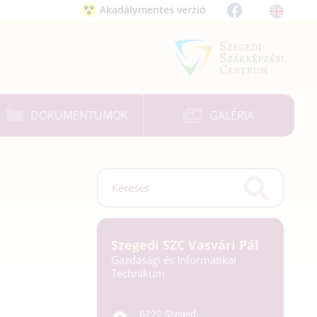
Akadálymentes verzió
DOKUMENTUMOK
GALÉRIA
Szegedi SZC Vasvári Pál
Gazdasági és Informatikai
Technikum
6722 Szeged,