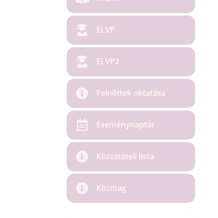
ELVP
ELVP2
Felnőttek oktatása
Eseménynaptár
Közzétételi lista
Közmag