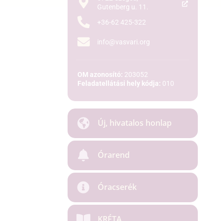
Gutenberg u. 11.
+36-62 425-322
info@vasvari.org
OM azonosító:
203052
Feladatellátási hely kódja:
010
Új, hivatalos honlap
Órarend
Óracserék
KRÉTA