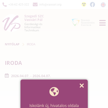
+36-62 425-322
info@vasvari.org
Szegedi SZC
Vasvári Pál
Gazdasági és
Informatikai
Technikum
NYITÓLAP
IRODA
IRODA
2026.04.07. - 2026.04.07.
Iskolánk új, hivatalos oldala