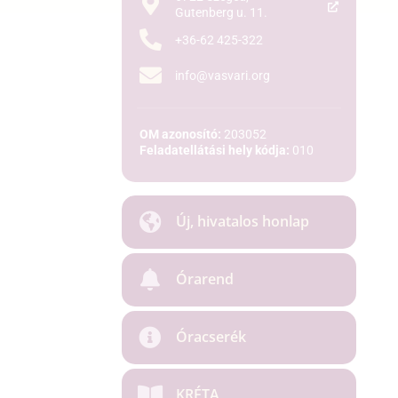
Gutenberg u. 11.
+36-62 425-322
info@vasvari.org
OM azonosító:
203052
Feladatellátási hely kódja:
010
Új, hivatalos honlap
Órarend
Óracserék
KRÉTA