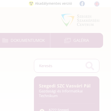
Akadálymentes verzió
DOKUMENTUMOK
GALÉRIA
Szegedi SZC Vasvári Pál
Gazdasági és Informatikai
Technikum
6722 Szeged,