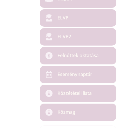
ELVP
ELVP2
Felnőttek oktatása
Eseménynaptár
Közzétételi lista
Közmag